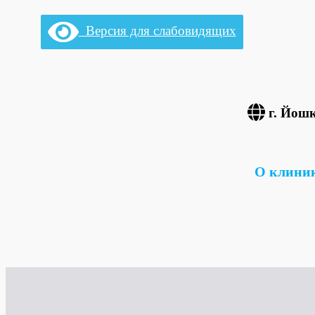
Перейти
Версия для слабовидящих
к
содержимому
г. Йошк
О клини